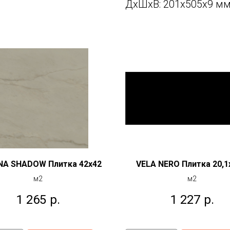
ДxШxВ: 201x505x9 м
NA SHADOW Плитка 42x42
VELA NERO Плитка 20,1
м2
м2
1 265
р.
1 227
р.