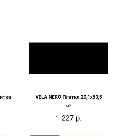
м
итка
VELA NERO Плитка 20,1x50,5
м2
1 227
р.