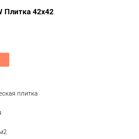
 Плитка 42x42
еская плитка
я
 м2