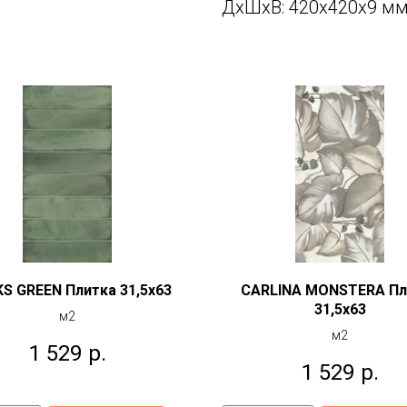
ДxШxВ: 420x420x9 м
KS GREEN Плитка 31,5x63
CARLINA MONSTERA Пл
31,5x63
м2
м2
1 529
р.
1 529
р.