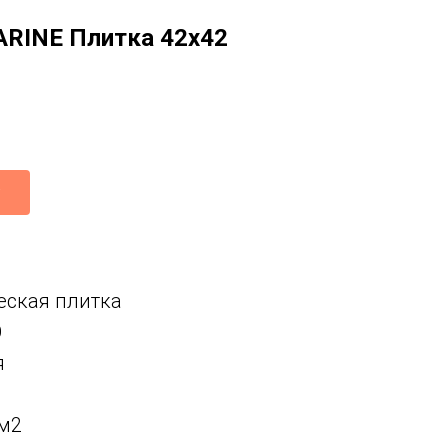
RINE Плитка 42x42
еская плитка
О
я
 м2