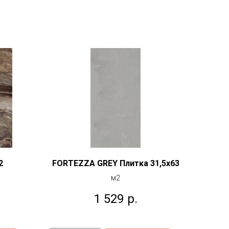
м
2
FORTEZZA GREY Плитка 31,5x63
м2
1 529
р.