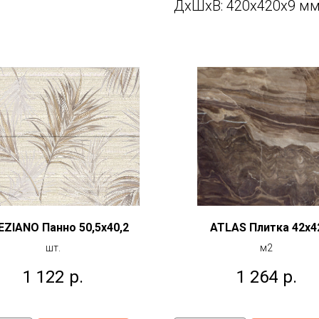
ДxШxВ: 420x420x9 м
EZIANO Панно 50,5x40,2
ATLAS Плитка 42x4
шт.
м2
1 122
р.
1 264
р.