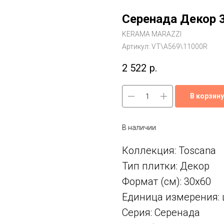
Серенада Декор 
KERAMA MARAZZI
Артикул:
VT\A569\11000R
2 522
р.
В корзину
В наличии
Коллекция: Toscana
Тип плитки: Декор
Формат (см): 30x60
Единица измерения: 
Серия: Серенада