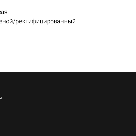
вая
резной/ректифицированный
м
ы