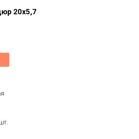
юр 20x5,7
ая
шт.