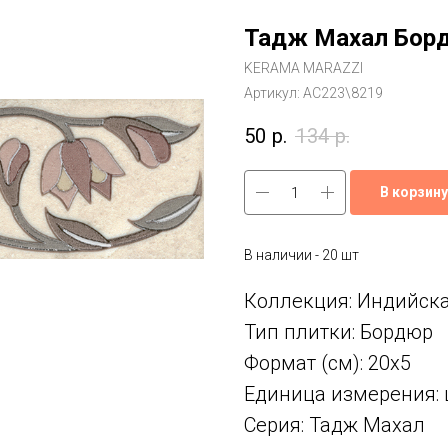
Тадж Махал Борд
KERAMA MARAZZI
Артикул:
AC223\8219
50
р.
134
р.
В корзину
В наличии - 20 шт
Коллекция: Индийск
Тип плитки: Бордюр
Формат (см): 20x5
Единица измерения: 
Серия: Тадж Махал