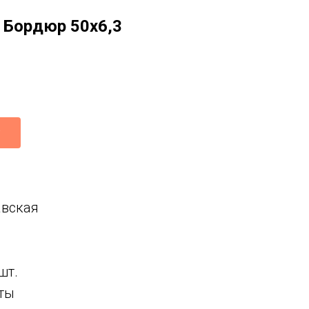
 Бордюр 50x6,3
авская
шт.
еты