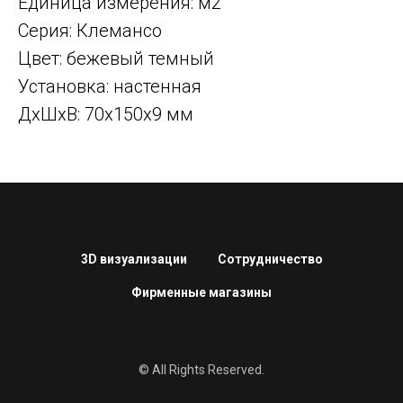
Единица измерения: м2
Серия: Клемансо
Цвет: бежевый темный
Установка: настенная
ДxШxВ: 70x150x9 мм
3D визуализации
Сотрудничество
Фирменные магазины
© All Rights Reserved.