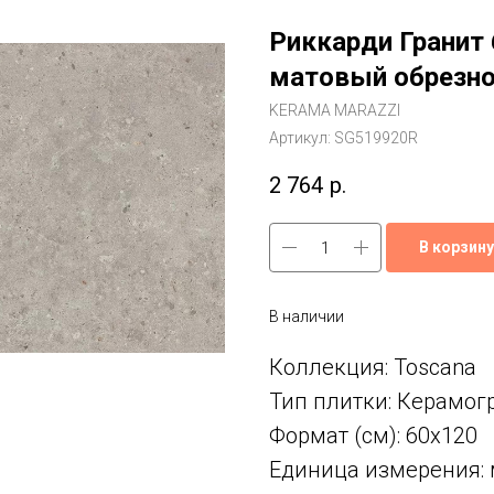
Риккарди Гранит
матовый обрезн
KERAMA MARAZZI
Артикул:
SG519920R
2 764
р.
В корзину
В наличии
Коллекция: Toscana
Тип плитки: Керамог
Формат (см): 60x120
Единица измерения: