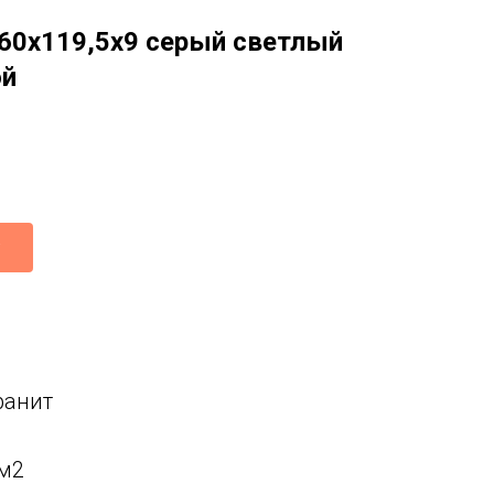
 60x119,5x9 серый светлый
ой
ранит
 м2