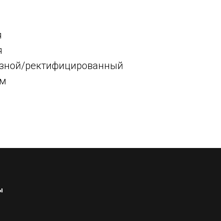
я
я
резной/ректифицированный
мм
ы