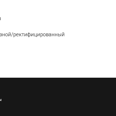
я
резной/ректифицированный
м
ы