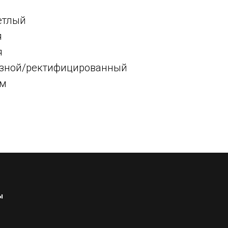
етлый
я
я
резной/ректифицированный
мм
ы