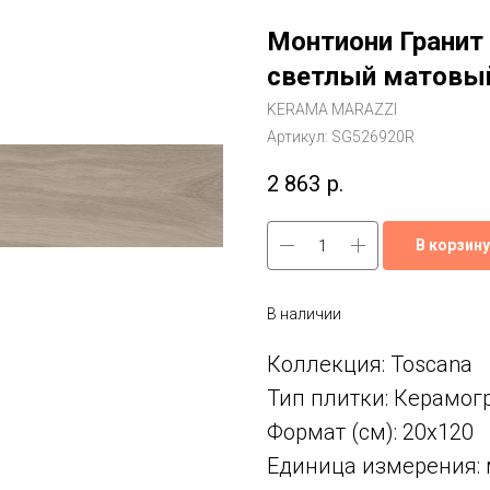
Монтиони Гранит
светлый матовый
KERAMA MARAZZI
Артикул:
SG526920R
2 863
р.
В корзину
В наличии
Коллекция: Toscana
Тип плитки: Керамог
Формат (см): 20x120
Единица измерения: