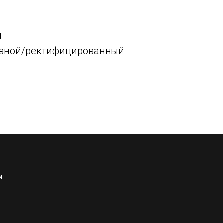
я
резной/ректифицированный
м
ы