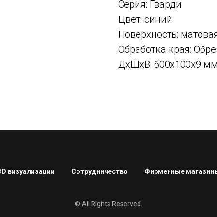
Серия: Гварди
Цвет: синий
Поверхность: матова
Обработка края: Об
ДxШxВ: 600x100x9 м
3D визуализации
Сотрудничество
Фирменные магазин
© All Rights Reserved.