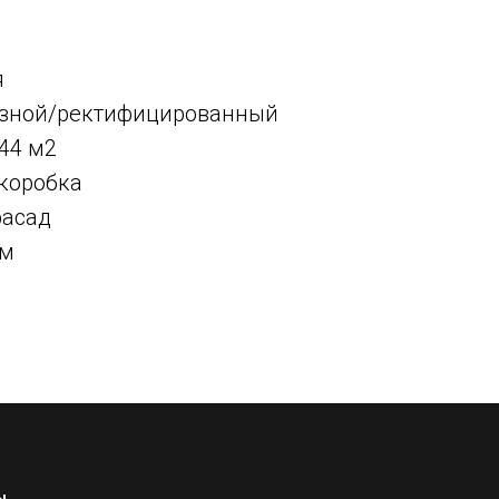
я
резной/ректифицированный
,44 м2
 коробка
фасад
мм
ы