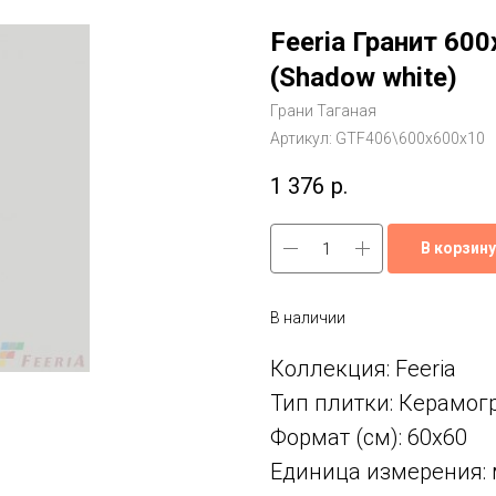
Feeria Гранит 60
(Shadow white)
Грани Таганая
Артикул:
GTF406\600х600х10
1 376
р.
В корзину
В наличии
Коллекция: Feeria
Тип плитки: Керамог
Формат (см): 60x60
Единица измерения: