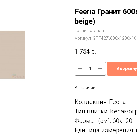
Feeria Гранит 60
beige)
Грани Таганая
Артикул:
GTF427\600х1200х10
1 754
р.
В корзину
В наличии
Коллекция: Feeria
Тип плитки: Керамог
Формат (см): 60x120
Единица измерения: