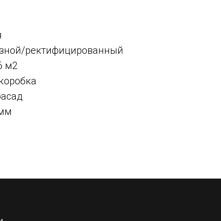
я
резной/ректифицированный
16 м2
 коробка
фасад
 мм
ы