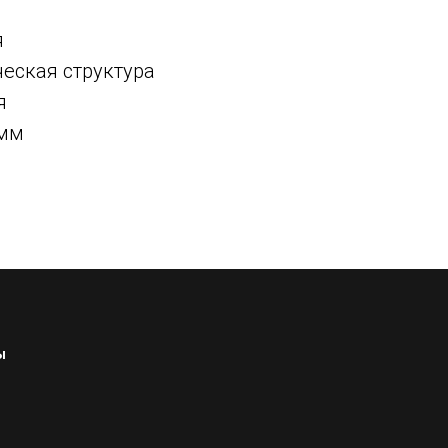
я
ческая структура
я
 мм
ы