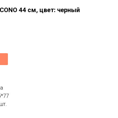
CONO 44 см, цвет: черный
ca
5*77
шт.