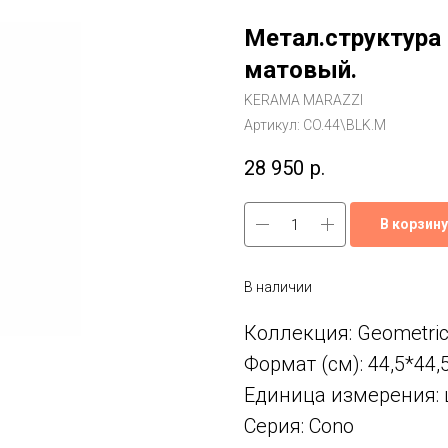
Метал.структура 
матовый.
KERAMA MARAZZI
Артикул:
CO.44\BLK.M
28 950
р.
В корзину
В наличии
Коллекция: Geometri
Формат (см): 44,5*44,
Единица измерения: 
Серия: Cono