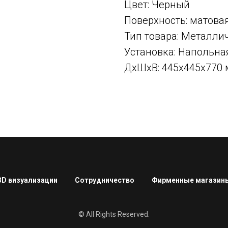
Цвет: Черный
Поверхность: матова
Тип товара: Металли
Установка: Напольна
ДxШxВ: 445x445x770
3D визуализации
Сотрудничество
Фирменные магазин
© All Rights Reserved.