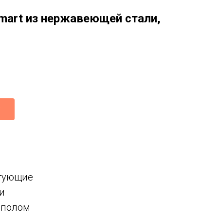
mart из нержавеющей стали,
тующие
и
с полом