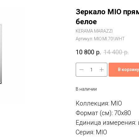
Зеркало MIO пря
белое
KERAMA MARAZZI
Артикул:
MIO.MI.70\WHT
10 800
р.
14 400
р.
В корзину
В наличии
Коллекция: MIO
Формат (см): 70x80
Единица измерения: 
Серия: MIO