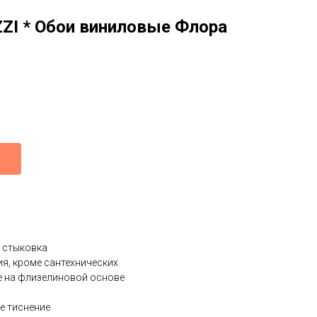
I * Обои виниловые Флора
 стыковка
я, кроме сантехнических
е на флизелиновой основе
е тиснение