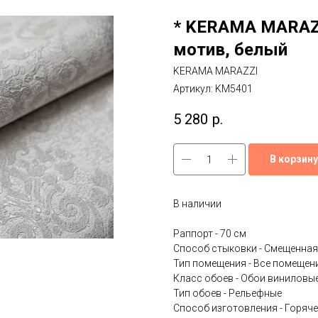
* KERAMA MARAZZ
мотив, белый
KERAMA MARAZZI
Артикул:
KM5401
5 280
р.
В корзину
В наличии
Раппорт - 70 см
Способ стыковки - Смещенная
Тип помещения - Все помещени
Класс обоев - Обои виниловы
Тип обоев - Рельефные
Способ изготовления - Горяче