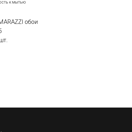
ость к мытью
MARAZZI обои
5
шт.