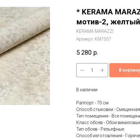
* KERAMA MARAZZ
мотив-2, желтый
KERAMA MARAZZI
Артикул:
KM7507
5 280
р.
В корзину
В наличии
Раппорт - 70 см
Способ стыковки - Смещенная
Тип помещения - Все помещени
Класс обоев - Обои виниловы
Тип обоев - Рельефные
Способ изготовления - Горяче