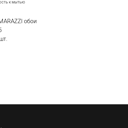
ость к мытью
MARAZZI обои
5
шт.