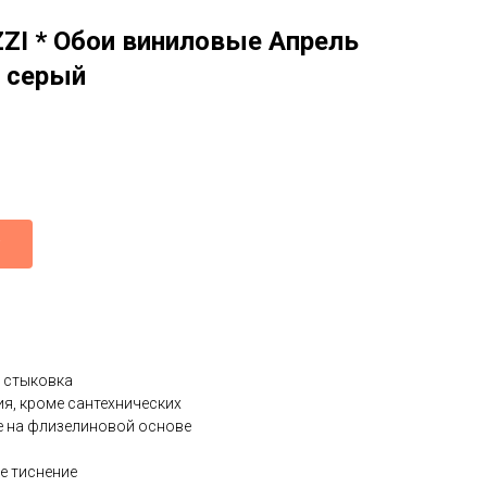
I * Обои виниловые Апрель
 серый
 стыковка
я, кроме сантехнических
е на флизелиновой основе
е тиснение